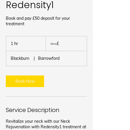
Redensity1
Book and pay £50 deposit for your
treatment
৩০০
ব্রিটিশ
1 hr
1
৩০০£
পাউন্ড
h
Blackburn
|
Barrowford
Book Now
Service Description
Revitalize your neck with our Neck
Rejuvenation with Redensity1 treatment at