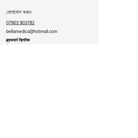
যোগাযোগ করুন
07903 903782
bellamedica@hotmail.com
ব্ল্যাকবার্ন ক্লিনিক
মিল হাউস,
9 মিল লেন,
ব্ল্যাকবার্ন
BB2 2AU
ব্যারোফোর্ড ক্লিনিক
ব্যারোফোর্ড স্বাস্থ্য কেন্দ্র,
লি স্ট্রিট,
নেলসন
B39 8NR
Business Hours
সোমবার:
বন্ধ
মঙ্গলবার:
09:00 - 18:00
বুধবার:
বন্ধ