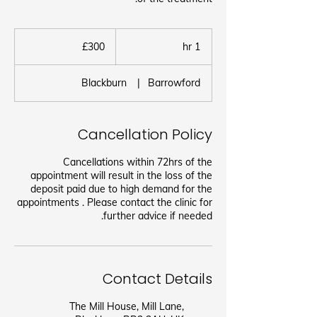
300
برطانوی
£300
1
1 hr
پاؤنڈ
h
Blackburn
|
Barrowford
Cancellation Policy
Cancellations within 72hrs of the
appointment will result in the loss of the
deposit paid due to high demand for the
appointments . Please contact the clinic for
further advice if needed.
Contact Details
The Mill House, Mill Lane,