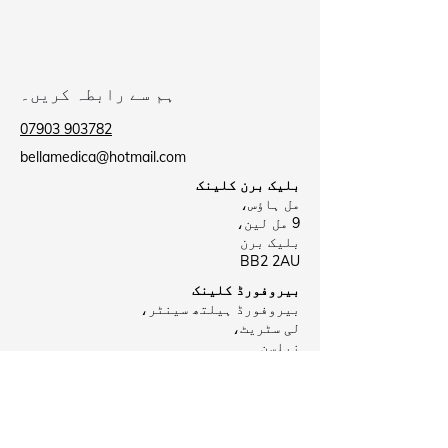
ہم سے رابطہ کریں۔
07903 903782
bellamedica@hotmail.com
بلیک برن کلینک
مل ہاؤس،
9 مل لین،
بلیک برن
BB2 2AU
بیروفورڈ کلینک
بیروفورڈ ہیلتھ سینٹر،
لی سٹریٹ،
نیلسن
B39 8NR
Business Hours