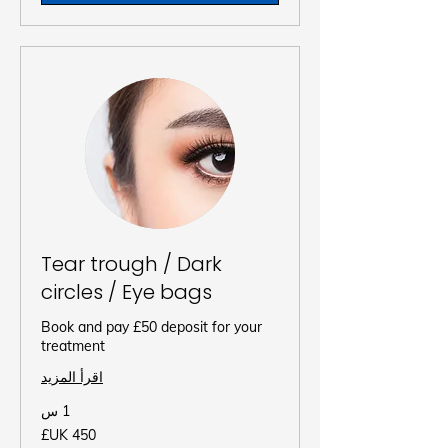
Tear trough / Dark
circles / Eye bags
Book and pay £50 deposit for your
treatment
اقرأ المزيد
1 س
450
جنيه