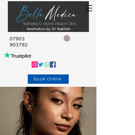
07903
903782
Book Online