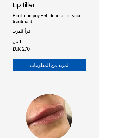
Lip filler
Book and pay £50 deposit for your
treatment
اقرأ المزيد
1 س
270
جنيه
إسترليني
لمزيد من المعلومات