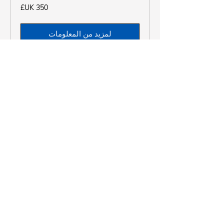
350
جنيه
إسترليني
لمزيد من المعلومات
Jowl lines and
marionette lines
Book and pay £50 deposit for your
treatment