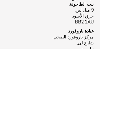
بيت الطاحونة,
9 ميل لين,
حرق الأسود
BB2 2AU
عيادة باروفورد
مركز باروفورد الصحي,
شارع لي,
نيلسون
ب39 8NR
Business Hours
الاثنين:
مغلق
الثلاثاء:
09:00 - 18:00
الأربعاء:
مغلق
الخميس:
مغلق
الجمعة:
09:00 - 18:00
السبت:
09:00 - 18:00
الأحد:
مغلق
تابعونا وراجعونا!