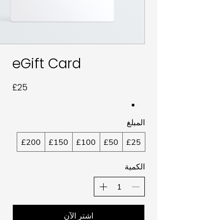
eGift Card
£25
المبلغ
£200
£150
£100
£50
£25
الكمية
اشتر الآن