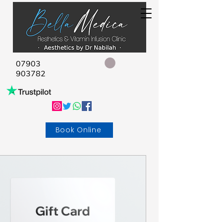
07903
903782
Book Online