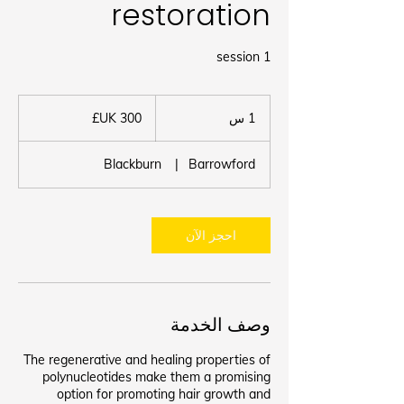
restoration
1 session
300
جنيه
1 س
1
إسترليني
Blackburn
|
Barrowford
احجز الآن
وصف الخدمة
The regenerative and healing properties of
polynucleotides make them a promising
option for promoting hair growth and