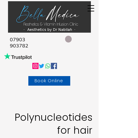
07903
903782
Book Online
Polynucleotides
for hair