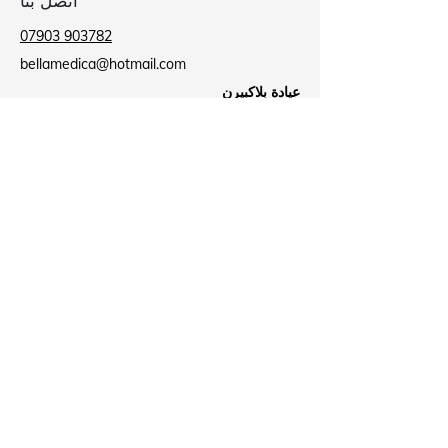
اتصل بنا
07903 903782
bellamedica@hotmail.com
عيادة بلاكبيرن
بيت الطاحونة,
9 ميل لين,
حرق الأسود
BB2 2AU
عيادة باروفورد
مركز باروفورد الصحي,
شارع لي,
نيلسون
ب39 8NR
Business Hours
الاثنين:
مغلق
الثلاثاء:
09:00 - 18:00
الأربعاء:
مغلق
الخميس:
مغلق
الجمعة:
09:00 - 18:00