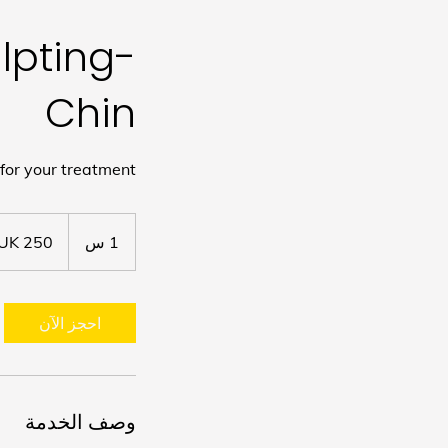
lpting-
Chin
for your treatment
250
جنيه
1 س
1
إسترليني
احجز الآن
وصف الخدمة