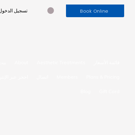
تسجيل الدخول
Book Online
قائمة الأسعار
Aesthetic Treatments
About
بيت
Plans & Pricing
Members
اتصال
احجز عبر الإنت
Blog
Gift Card