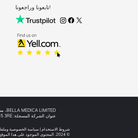
تابعونا وراجعونا!
BELLA MEDICA LIMITED، مسجلة كشركة محدودة في إنجلترا وويلز تحت رقم الشركة: 10698361.
عنوان الشركة المسجلة: Knuzden Hall Barn Stanhill Road، Oswaldtwistle، Accrington، United Kingdom، BB5 3RE
شروط الاستخدام
|
سياسة الخصوصية وملفات
© 2024. المحتوى الموجود على هذا الموقع مملوك لنا ولمرخصينا. لا تقم بنسخ أي محتوى (بما في ذلك الصور) دون موافقتنا.