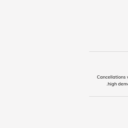
Cancellations w
high dema